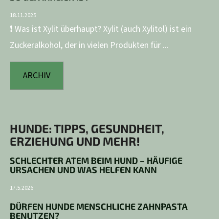
18.11.2025
❗ Was ist Xylit überhaupt? Xylit (auch Xylitol) ist ein
Zuckeralkohol, der in vielen Produkten für ...
ARCHIV
HUNDE: TIPPS, GESUNDHEIT,
ERZIEHUNG UND MEHR!
SCHLECHTER ATEM BEIM HUND – HÄUFIGE
URSACHEN UND WAS HELFEN KANN
17.5.2026
DÜRFEN HUNDE MENSCHLICHE ZAHNPASTA
BENUTZEN?