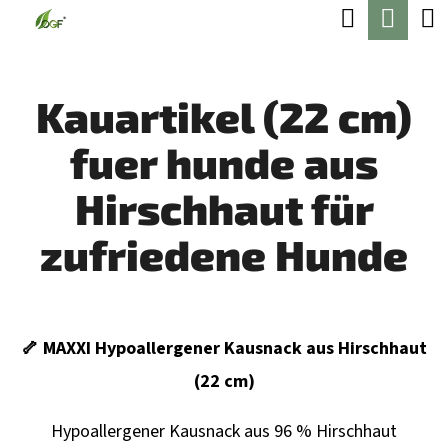
W
Suchen
Ware
Zum
A
Zurück
Zurück
Inhalt
R
zum
zum
springen
Kauartikel (22 cm)
E
W
N
fuer hunde aus
A
K
S
Hirschhaut für
O
S
R
zufriedene Hunde
U
B
C
H
🦴 MAXXI Hypoallergener Kausnack aus Hirschhaut
E
(22 cm)
N
S
Hypoallergener Kausnack aus 96 % Hirschhaut