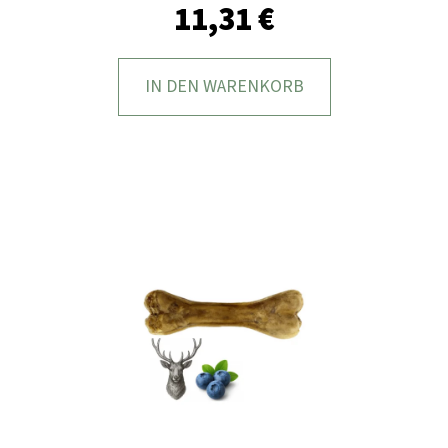
F
11,31 €
E
H
L
IN DEN WARENKORB
E
N
HUNDEKEKSE
BACKMISCHUNG
–
GESUND
&
EINFACH
SELBST
BACKEN
4,27
€