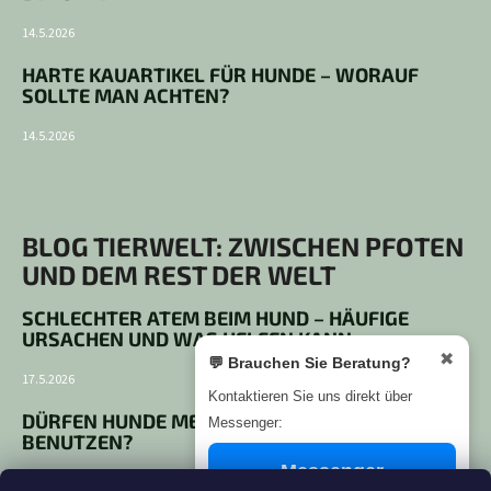
14.5.2026
HARTE KAUARTIKEL FÜR HUNDE – WORAUF
SOLLTE MAN ACHTEN?
14.5.2026
BLOG TIERWELT: ZWISCHEN PFOTEN
UND DEM REST DER WELT
SCHLECHTER ATEM BEIM HUND – HÄUFIGE
URSACHEN UND WAS HELFEN KANN
✖
💬 Brauchen Sie Beratung?
17.5.2026
Kontaktieren Sie uns direkt über
DÜRFEN HUNDE MENSCHLICHE ZAHNPASTA
Messenger:
BENUTZEN?
Messenger
14.5.2026