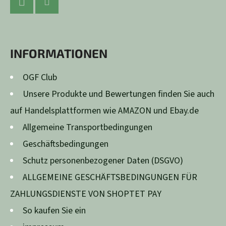
U
SS
Facebook
Instagram
Z
INFORMATIONEN
E
I
OGF Club
L
Unsere Produkte und Bewertungen finden Sie auch
E
auf Handelsplattformen wie AMAZON und Ebay.de
Allgemeine Transportbedingungen
Geschäftsbedingungen
Schutz personenbezogener Daten (DSGVO)
ALLGEMEINE GESCHÄFTSBEDINGUNGEN FÜR
ZAHLUNGSDIENSTE VON SHOPTET PAY
So kaufen Sie ein