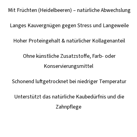
I
Mit Früchten (Heidelbeeren) – natürliche Abwechslung
E
?
Langes Kauvergnügen gegen Stress und Langeweile
Hoher Proteingehalt & natürlicher Kollagenanteil
Ohne künstliche Zusatzstoffe, Farb- oder
SUCHEN
Konservierungsmittel
Schonend luftgetrocknet bei niedriger Temperatur
W
Unterstützt das natürliche Kaubedürfnis und die
I
R
Zahnpflege
E
M
P