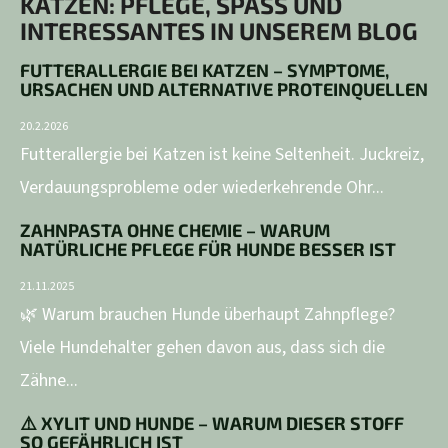
KATZEN: PFLEGE, SPASS UND I
NTERESSANTES IN UNSEREM BLOG
FUTTERALLERGIE BEI KATZEN – SYMPTOME,
URSACHEN UND ALTERNATIVE PROTEINQUELLEN
20.2.2026
Futterallergie bei Katzen ist keine Seltenheit. Juckreiz,
Verdauungsprobleme oder wiederkehrende Ohr...
ZAHNPASTA OHNE CHEMIE – WARUM
NATÜRLICHE PFLEGE FÜR HUNDE BESSER IST
21.11.2025
🌿 Warum brauchen Hunde überhaupt Zahnpflege?
Viele Hundehalter gehen davon aus, dass sich die
Zähne...
⚠️ XYLIT UND HUNDE – WARUM DIESER STOFF
SO GEFÄHRLICH IST