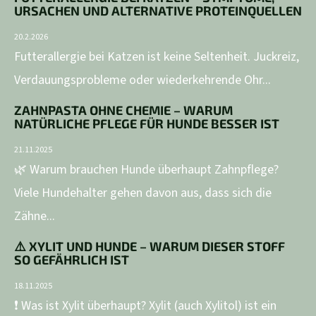
URSACHEN UND ALTERNATIVE PROTEINQUELLEN
20.2.2026
Futterallergie bei Katzen ist keine Seltenheit. Juckreiz,
Verdauungsprobleme oder wiederkehrende Ohr...
ZAHNPASTA OHNE CHEMIE – WARUM
NATÜRLICHE PFLEGE FÜR HUNDE BESSER IST
21.11.2025
🌿 Warum brauchen Hunde überhaupt Zahnpflege?
Viele Hundehalter gehen davon aus, dass sich die
Zähne...
⚠️ XYLIT UND HUNDE – WARUM DIESER STOFF
SO GEFÄHRLICH IST
18.11.2025
❗ Was ist Xylit überhaupt? Xylit (auch Xylitol) ist ein