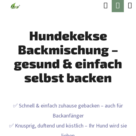
W
Suchen
Ware
Zum
A
Zurück
Zurück
Inhalt
R
zum
zum
springen
Hundekekse
E
W
N
Backmischung –
A
K
S
gesund & einfach
O
S
R
selbst backen
U
B
C
H
✅ Schnell & einfach zuhause gebacken – auch für
E
Backanfänger
N
✅ Knusprig, duftend und köstlich – Ihr Hund wird sie
S
lieben