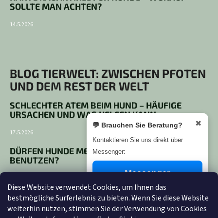
SOLLTE MAN ACHTEN?
14.5.2026
BLOG TIERWELT: ZWISCHEN PFOTEN
UND DEM REST DER WELT
SCHLECHTER ATEM BEIM HUND – HÄUFIGE
URSACHEN UND WAS HELFEN KANN
✖
💬 Brauchen Sie Beratung?
17.5.2026
Kontaktieren Sie uns direkt über
DÜRFEN HUNDE MENSCHLICHE ZAHNPASTA
Messenger:
BENUTZEN?
Messenger
14.5.2026
Diese Website verwendet Cookies, um Ihnen das
HARTE KAUARTIKEL FÜR HUNDE – WORAUF
bestmögliche Surferlebnis zu bieten. Wenn Sie diese Website
SOLLTE MAN ACHTEN?
✕
weiterhin nutzen, stimmen Sie der Verwendung von Cookies