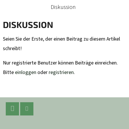
Diskussion
DISKUSSION
Seien Sie der Erste, der einen Beitrag zu diesem Artikel
schreibt!
Nur registrierte Benutzer können Beiträge einreichen.
Bitte
einloggen
oder
registrieren
.
F
U
SS
Facebook
Instagram