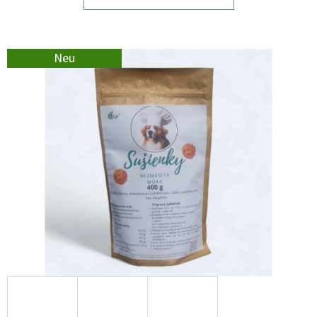
F
E
H
L
Neu
E
N
MIXÁNO
HIRSCHFLEISCH
–
DÜNNE
STREIFEN
50
G
6,10
€