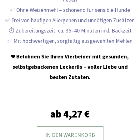
I
✅ Ohne Weizenmehl – schonend für sensible Hunde
E
✅ Frei von häufigen Allergenen und unnötigen Zusätzen
?
⏱ Zubereitungszeit: ca. 35–40 Minuten inkl. Backzeit
✅ Mit hochwertigen, sorgfältig ausgewählten Mehlen
❤️
Belohnen Sie Ihren Vierbeiner mit gesunden,
SUCHEN
selbstgebackenen Leckerlis – voller Liebe und
besten Zutaten.
W
I
R
ab
4,27 €
E
M
P
IN DEN WARENKORB