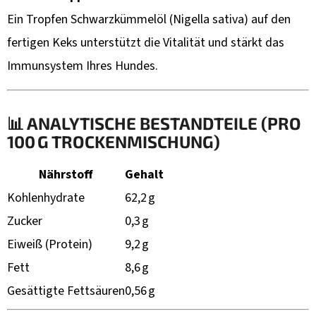
Ein Tropfen Schwarzkümmelöl (Nigella sativa) auf den
fertigen Keks unterstützt die Vitalität und stärkt das
Immunsystem Ihres Hundes.
📊
ANALYTISCHE BESTANDTEILE (PRO
100 G TROCKENMISCHUNG)
Nährstoff
Gehalt
Kohlenhydrate
62,2 g
Zucker
0,3 g
Eiweiß (Protein)
9,2 g
Fett
8,6 g
Gesättigte Fettsäuren
0,56 g