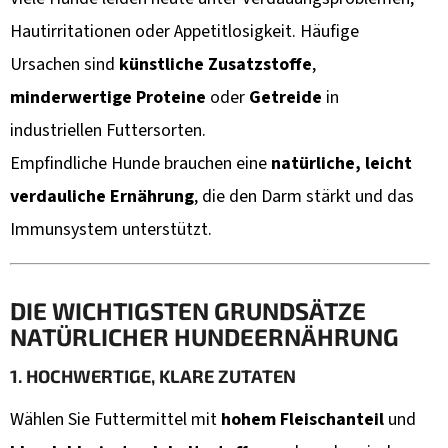
I
Hautirritationen oder Appetitlosigkeit. Häufige
E
Ursachen sind
künstliche Zusatzstoffe
,
?
minderwertige Proteine
oder
Getreide
in
industriellen Futtersorten.
Empfindliche Hunde brauchen eine
natürliche, leicht
SUCHEN
verdauliche Ernährung
, die den Darm stärkt und das
Immunsystem unterstützt.
W
DIE WICHTIGSTEN GRUNDSÄTZE
I
NATÜRLICHER HUNDEERNÄHRUNG
R
E
1. HOCHWERTIGE, KLARE ZUTATEN
M
Wählen Sie Futtermittel mit
hohem Fleischanteil
und
P