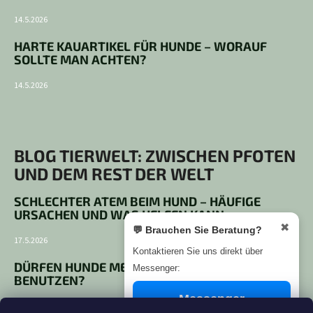
14.5.2026
HARTE KAUARTIKEL FÜR HUNDE – WORAUF
SOLLTE MAN ACHTEN?
14.5.2026
BLOG TIERWELT: ZWISCHEN PFOTEN
UND DEM REST DER WELT
SCHLECHTER ATEM BEIM HUND – HÄUFIGE
URSACHEN UND WAS HELFEN KANN
✖
💬 Brauchen Sie Beratung?
17.5.2026
Kontaktieren Sie uns direkt über
DÜRFEN HUNDE MENSCHLICHE ZAHNPASTA
Messenger:
BENUTZEN?
Messenger
14.5.2026