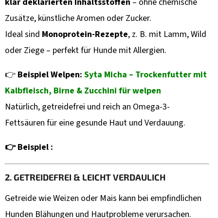
F
klar deklarierten Inhaltsstoffen
– ohne chemische
E
Zusätze, künstliche Aromen oder Zucker.
H
Ideal sind
Monoprotein-Rezepte
, z. B. mit Lamm, Wild
L
oder Ziege – perfekt für Hunde mit Allergien.
E
N
👉
Beispiel Welpen:
Syta Micha – Trockenfutter mit
Kalbfleisch, Birne & Zucchini für welpen
OGF®
Natürlich, getreidefrei und reich an Omega-3-
WRAP
FISCH
Fettsäuren für eine gesunde Haut und Verdauung.
MIT
HUHN
🐟
👉 Beispiel :
🍗
–
PROTEINREICHER
SNACK
2. GETREIDEFREI & LEICHT VERDAULICH
FÜR
HUNDE
Getreide wie Weizen oder Mais kann bei empfindlichen
&
KATZEN
Hunden Blähungen und Hautprobleme verursachen.