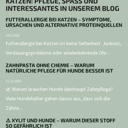
KATZEN: PFLEGE, SPASS UND I
NTERESSANTES IN UNSEREM BLOG
FUTTERALLERGIE BEI KATZEN – SYMPTOME,
URSACHEN UND ALTERNATIVE PROTEINQUELLEN
20.2.2026
Futterallergie bei Katzen ist keine Seltenheit. Juckreiz,
Verdauungsprobleme oder wiederkehrende Ohr...
ZAHNPASTA OHNE CHEMIE – WARUM
NATÜRLICHE PFLEGE FÜR HUNDE BESSER IST
21.11.2025
🌿 Warum brauchen Hunde überhaupt Zahnpflege?
Viele Hundehalter gehen davon aus, dass sich die
Zähne...
⚠️ XYLIT UND HUNDE – WARUM DIESER STOFF
SO GEFÄHRLICH IST