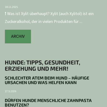
18.11.2025
❗ Was ist Xylit überhaupt? Xylit (auch Xylitol) ist ein
Zuckeralkohol, der in vielen Produkten für ...
ARCHIV
HUNDE: TIPPS, GESUNDHEIT,
ERZIEHUNG UND MEHR!
SCHLECHTER ATEM BEIM HUND – HÄUFIGE
URSACHEN UND WAS HELFEN KANN
17.5.2026
DÜRFEN HUNDE MENSCHLICHE ZAHNPASTA
BENUTZEN?