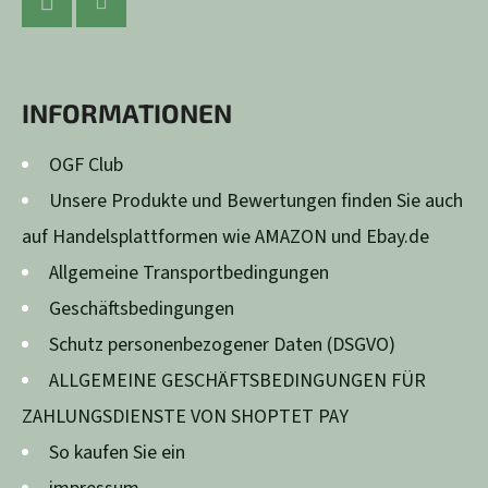
U
SS
Facebook
Instagram
Z
INFORMATIONEN
E
I
OGF Club
L
Unsere Produkte und Bewertungen finden Sie auch
E
auf Handelsplattformen wie AMAZON und Ebay.de
Allgemeine Transportbedingungen
Geschäftsbedingungen
Schutz personenbezogener Daten (DSGVO)
ALLGEMEINE GESCHÄFTSBEDINGUNGEN FÜR
ZAHLUNGSDIENSTE VON SHOPTET PAY
So kaufen Sie ein