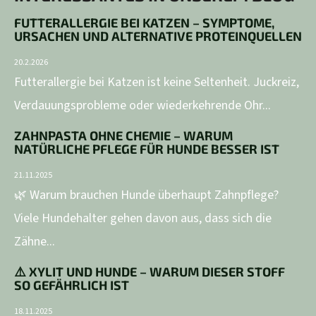
FUTTERALLERGIE BEI KATZEN – SYMPTOME,
URSACHEN UND ALTERNATIVE PROTEINQUELLEN
20.2.2026
Futterallergie bei Katzen ist keine Seltenheit. Juckreiz,
Verdauungsprobleme oder wiederkehrende Ohr...
ZAHNPASTA OHNE CHEMIE – WARUM
NATÜRLICHE PFLEGE FÜR HUNDE BESSER IST
21.11.2025
🌿 Warum brauchen Hunde überhaupt Zahnpflege?
Viele Hundehalter gehen davon aus, dass sich die
Zähne...
⚠️ XYLIT UND HUNDE – WARUM DIESER STOFF
SO GEFÄHRLICH IST
18.11.2025