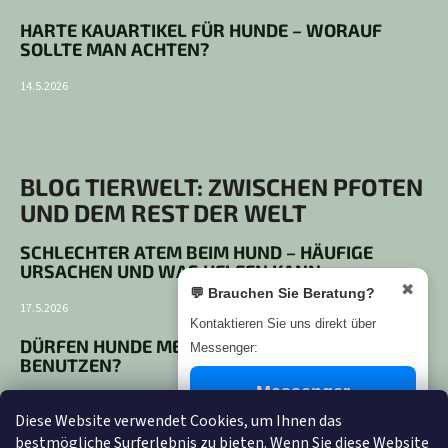
HARTE KAUARTIKEL FÜR HUNDE – WORAUF
SOLLTE MAN ACHTEN?
14.5.2026
BLOG TIERWELT: ZWISCHEN PFOTEN
UND DEM REST DER WELT
SCHLECHTER ATEM BEIM HUND – HÄUFIGE
URSACHEN UND WAS HELFEN KANN
✖
💬 Brauchen Sie Beratung?
17.5.2026
Kontaktieren Sie uns direkt über
DÜRFEN HUNDE MENSCHLICHE ZAHNPASTA
Messenger:
BENUTZEN?
Messenger
14.5.2026
Diese Website verwendet Cookies, um Ihnen das
HARTE KAUARTIKEL FÜR HUNDE – WORAUF
bestmögliche Surferlebnis zu bieten. Wenn Sie diese Website