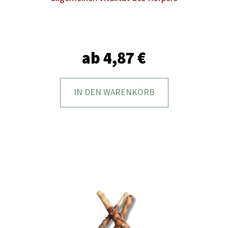
F
E
H
L
ab
4,87 €
E
N
IN DEN WARENKORB
HARTES
HIRSCHGEWEIH
FÜR
HUNDE
–
SEHR
LANGLEBIGES
NATUR-
KAUARTIKEL
11,99
€