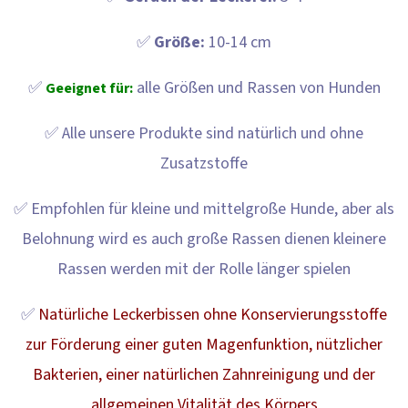
I
E
✅
Größe:
10-14 cm
?
✅
alle Größen und Rassen von Hunden
Geeignet für:
✅ Alle unsere Produkte sind natürlich und ohne
Zusatzstoffe
SUCHEN
✅ Empfohlen für kleine und mittelgroße Hunde, aber als
Belohnung wird es auch große Rassen dienen kleinere
W
Rassen werden mit der Rolle länger spielen
I
✅
Natürliche Leckerbissen ohne Konservierungsstoffe
R
E
zur Förderung einer guten Magenfunktion, nützlicher
M
Bakterien, einer natürlichen Zahnreinigung und der
P
allgemeinen Vitalität des Körpers