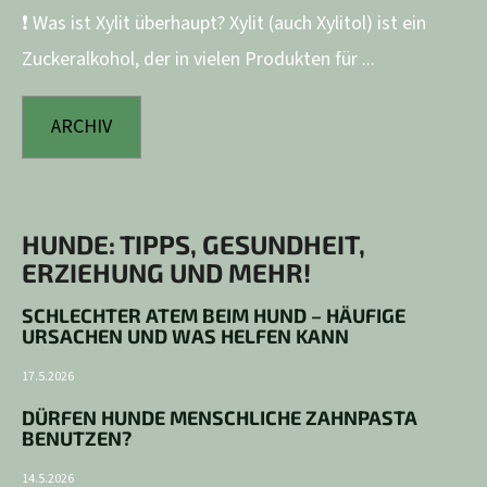
❗ Was ist Xylit überhaupt? Xylit (auch Xylitol) ist ein
Zuckeralkohol, der in vielen Produkten für ...
ARCHIV
HUNDE: TIPPS, GESUNDHEIT,
ERZIEHUNG UND MEHR!
SCHLECHTER ATEM BEIM HUND – HÄUFIGE
URSACHEN UND WAS HELFEN KANN
17.5.2026
DÜRFEN HUNDE MENSCHLICHE ZAHNPASTA
BENUTZEN?
14.5.2026