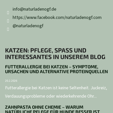
info
@
naturladenogf.de
https://www.facebook.com/naturladenogf.com
@naturladenogf
KATZEN: PFLEGE, SPASS UND I
NTERESSANTES IN UNSEREM BLOG
FUTTERALLERGIE BEI KATZEN – SYMPTOME,
URSACHEN UND ALTERNATIVE PROTEINQUELLEN
20.2.2026
Futterallergie bei Katzen ist keine Seltenheit. Juckreiz,
Verdauungsprobleme oder wiederkehrende Ohr...
ZAHNPASTA OHNE CHEMIE – WARUM
NATÜRLICHE PFLEGE FÜR HUNDE BESSER IST