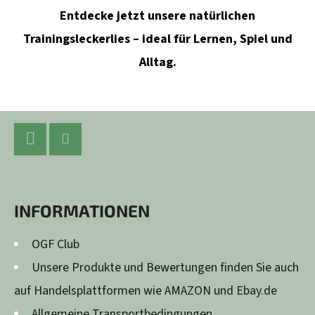
Entdecke jetzt unsere natürlichen
Trainingsleckerlies – ideal für Lernen, Spiel und
Alltag.
F
U
SS
Facebook
Instagram
Z
INFORMATIONEN
E
I
OGF Club
L
Unsere Produkte und Bewertungen finden Sie auch
E
auf Handelsplattformen wie AMAZON und Ebay.de
Allgemeine Transportbedingungen