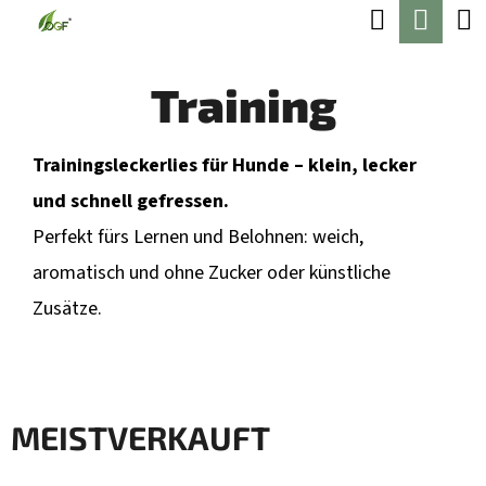
W
Suchen
Ware
Zum
A
Zurück
Zurück
Inhalt
R
zum
zum
springen
Training
E
W
N
Trainingsleckerlies für Hunde – klein, lecker
A
K
und schnell gefressen.
S
O
Perfekt fürs Lernen und Belohnen: weich,
S
R
aromatisch und ohne Zucker oder künstliche
U
B
Zusätze.
C
H
E
N
MEISTVERKAUFT
S