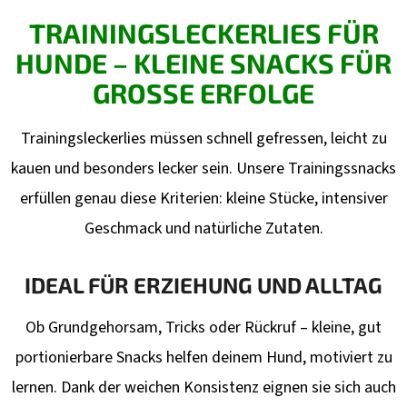
4,75
E
TRAININGSLECKERLIES FÜR
€
U
HUNDE – KLEINE SNACKS FÜR
E
R
GROSSE ERFOLGE
E
L
Trainingsleckerlies müssen schnell gefressen, leicht zu
E
kauen und besonders lecker sein. Unsere Trainingssnacks
M
erfüllen genau diese Kriterien: kleine Stücke, intensiver
E
N
Geschmack und natürliche Zutaten.
T
E
IDEAL FÜR ERZIEHUNG UND ALLTAG
D
E
Ob Grundgehorsam, Tricks oder Rückruf – kleine, gut
R
portionierbare Snacks helfen deinem Hund, motiviert zu
L
lernen. Dank der weichen Konsistenz eignen sie sich auch
I