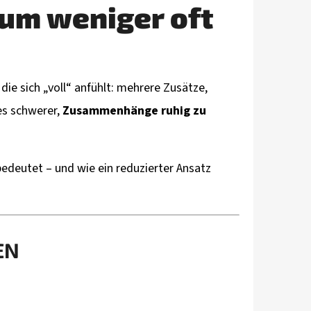
um weniger oft
NPFLEGE SET FÜR HUNDE
L NATUR L + ZAHNPFLEGE
die sich „voll“ anfühlt: mehrere Zusätze,
es schwerer,
Zusammenhänge ruhig zu
bedeutet – und wie ein reduzierter Ansatz
EN