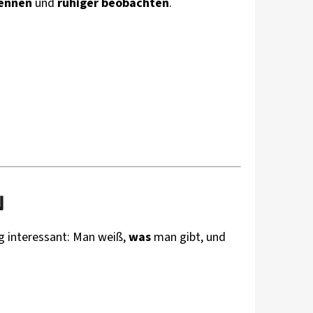
rennen
und
ruhiger beobachten
.
N
ag interessant: Man weiß,
was
man gibt, und