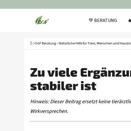
W
Zum
A
Zurück
Zurück
Inhalt
💚 BERATUNG

R
zum
zum
springen
Einkaufen
Einkaufen
E
N
Startseite
/
OGF Beratung – Natürliche Hilfe für Tiere, Menschen und Hausha
K
O
Zu viele Ergänz
R
B
stabiler ist
Hinweis: Dieser Beitrag ersetzt keine tierärz
Wirkversprechen.