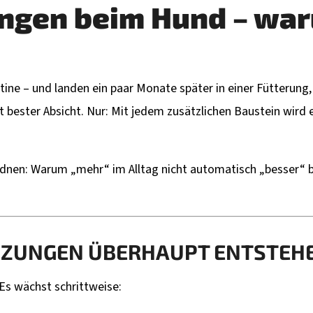
ungen beim Hund – war
HARTES HIRSCHGEWEIH FÜR HUNDE – SEHR
NATÜRLICHES ZAH
LANGLEBIGES NATUR-KAUARTIKEL
AB 15 KG – DENTA
11,99 €
47,90 €
tine – und landen ein paar Monate später in einer Fütterung, 
 bester Absicht. Nur: Mit jedem zusätzlichen Baustein wird 
uordnen: Warum „mehr“ im Alltag nicht automatisch „besser“ 
NZUNGEN ÜBERHAUPT ENTSTEH
 Es wächst schrittweise: