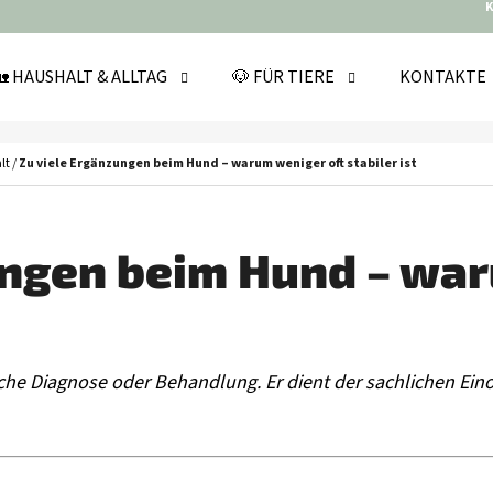
 HAUSHALT & ALLTAG
🐶 FÜR TIERE
KONTAKTE
WAS SUCHEN SIE?
lt
/
Zu viele Ergänzungen beim Hund – warum weniger oft stabiler ist
SUCHEN
ungen beim Hund – war
WIR EMPFEHLEN
tliche Diagnose oder Behandlung. Er dient der sachlichen Ei