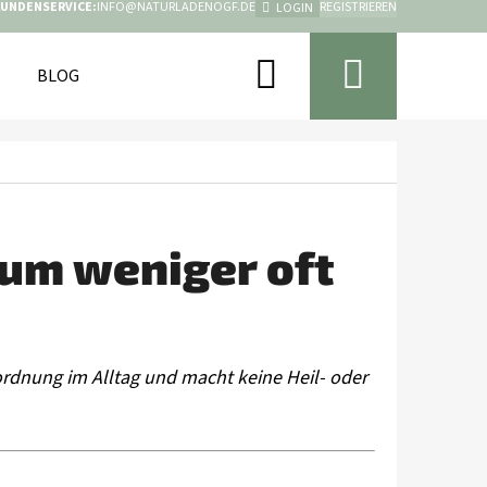
KUNDENSERVICE:
INFO@NATURLADENOGF.DE
REGISTRIEREN
LOGIN
Suchen
Warenk
BLOG TIERWELT: ZWISCHEN PFOTEN UND DEM REST DER W
um weniger oft
nordnung im Alltag und macht keine Heil- oder
Folgende