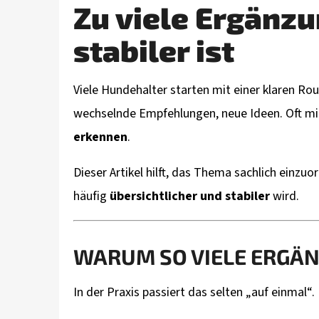
Zu viele Ergänz
stabiler ist
HUNDEKEKSE BACKMISCHUNG – GESUND &
EINFACH SELBST BACKEN
4,27 €
Viele Hundehalter starten mit einer klaren Rou
wechselnde Empfehlungen, neue Ideen. Oft mit
erkennen
.
Dieser Artikel hilft, das Thema sachlich einz
häufig
übersichtlicher und stabiler
wird.
WARUM SO VIELE ERGÄ
In der Praxis passiert das selten „auf einmal“.